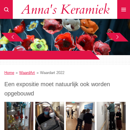
Anna's Keramiek
Ga
direct
naar
de
hoofdinhoud
Home
»
WaardArt
»
Waardart 2022
Een expositie moet natuurlijk ook worden
opgebouwd